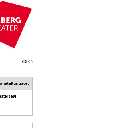
de
en
ranstaltungsort
atersaal