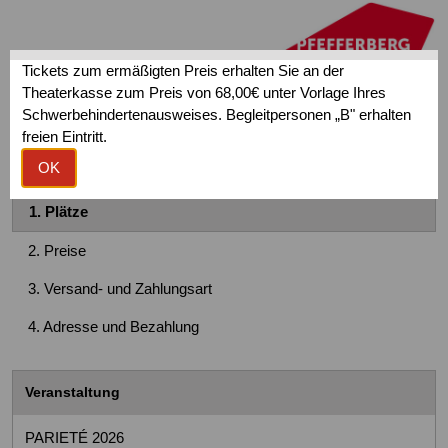
Tickets zum ermäßigten Preis erhalten Sie an der
Theaterkasse zum Preis von 68,00€ unter Vorlage Ihres
Schwerbehindertenausweises. Begleitpersonen „B" erhalten
freien Eintritt.
Tickets bestellen
de
en
OK
1.
Plätze
2.
Preise
3.
Versand- und Zahlungsart
4.
Adresse und Bezahlung
Veranstaltung
PARIETÉ 2026