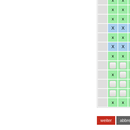
x
x
x
x
x
x
X
X
x
x
X
X
x
x
x
x
x
weiter
abbr