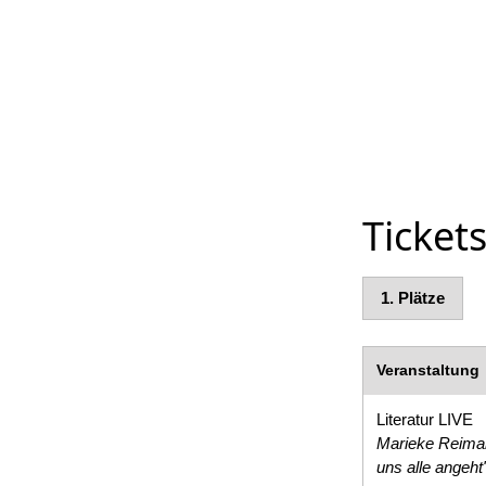
Tickets
1.
Plätze
Veranstaltung
Literatur LIVE
Marieke Reima
uns alle angeht