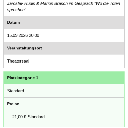
Jaroslav Rudiš & Marion Brasch im Gespräch "Wo die Toten
sprechen"
Datum
15.09.2026 20:00
Veranstaltungsort
Theatersaal
Platzkategorie 1
Standard
Preise
21,00 €
Standard